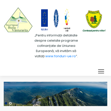
„Pentru informații detaliate
despre celelate programe
cofinanțate de Uniunea
Europeană, vă invităm să
vizitați
www.fonduri-ue.ro
”.
Tog