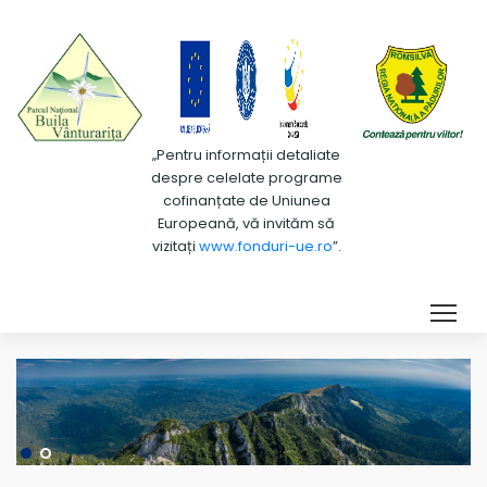
„Pentru informații detaliate
despre celelate programe
cofinanțate de Uniunea
Europeană, vă invităm să
vizitați
www.fonduri-ue.ro
”.
Tog