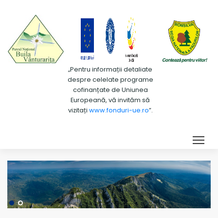
„Pentru informații detaliate
despre celelate programe
cofinanțate de Uniunea
Europeană, vă invităm să
vizitați
www.fonduri-ue.ro
”.
Tog