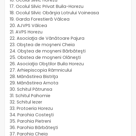
17. Ocolul Silvic Privat Buila-Horezu
18. Ocolul Silvic Obârşia Lotrului Voineasa
19. Garda Forestieră Vâlcea
20. AJVPS Vâlcea
21. AVPS Horezu
22. Asociaţia de Vânătoare Pajura
23. Obştea de moşneni Cheia
24. Obştea de moşneni Bărbăteşti
25. Obstea de moşneni Olăneşti
26. Asociaţia Obştilor Buila Horezu
27. Arhiepiscopia Râmnicului
28. Mănăstirea Bistriţa
29. Mănăstirea Arnota
30. Schitul Pătrunsa
31. Schitul Pahomie
32. Schitul Iezer
33. Protoeria Horezu
34. Parohia Costeşti
35. Parohia Pietreni
36. Parohia Bărbăteşti
37. Parohia Cheia