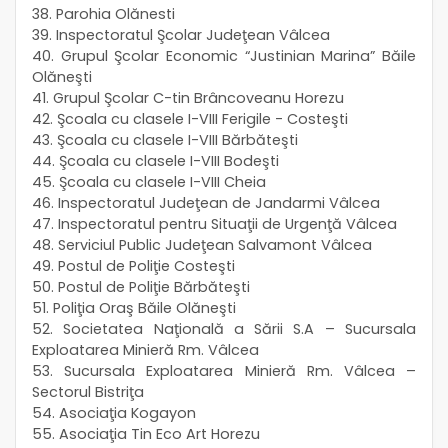
38. Parohia Olănesti
39. Inspectoratul Şcolar Judeţean Vâlcea
40. Grupul Şcolar Economic “Justinian Marina” Băile
Olăneşti
41. Grupul Şcolar C-tin Brâncoveanu Horezu
42. Şcoala cu clasele I-VIII Ferigile - Costeşti
43. Şcoala cu clasele I-VIII Bărbăteşti
44. Şcoala cu clasele I-VIII Bodeşti
45. Şcoala cu clasele I-VIII Cheia
46. Inspectoratul Judeţean de Jandarmi Vâlcea
47. Inspectoratul pentru Situaţii de Urgenţă Vâlcea
48. Serviciul Public Judeţean Salvamont Vâlcea
49. Postul de Poliţie Costeşti
50. Postul de Poliţie Bărbăteşti
51. Poliţia Oraş Băile Olăneşti
52. Societatea Naţională a Sării S.A – Sucursala
Exploatarea Minieră Rm. Vâlcea
53. Sucursala Exploatarea Minieră Rm. Vâlcea –
Sectorul Bistriţa
54. Asociaţia Kogayon
55. Asociaţia Tin Eco Art Horezu