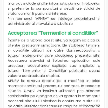
mai pot include si alte informatii, cum ar fi obiceiuri
si preferinte la cumparaturi si detalii ale stilului de
viata, cum ar fi pasiuni si interese.
Prin termenul “APNBV” se intelege proprietarul si
administratorul site-ului www.buila.ro
Acceptarea “Termenilor si conditiilor”
Înainte de a viziona acest site, va rugam sa cititi cu
atentie precizarile urmatoare. Ele stabilesc termenii
si conditiile utilizarii de catre dumneavoastra a
tuturor materialelor care alcatuiesc prezentul site.
Accesarea site-ului si folosirea aplicatiilor sale
presupun acceptarea explicita sau implicita a
tuturor Termenilor si Conditiilor publicate, avand
valoare contractuala deplina.
APNBV isi rezerva dreptul de a modifica in orice
moment continutul prezentului contract. In aceasta
situatie, APNBV va instiinta utilizatorii prin afisarea
schimbarilor pe o pagina ce va aparea in momentul
accesarii site-ului. Folosirea in continuare a site-ului
de catre utilizator constituie un raspuns afirmativ de