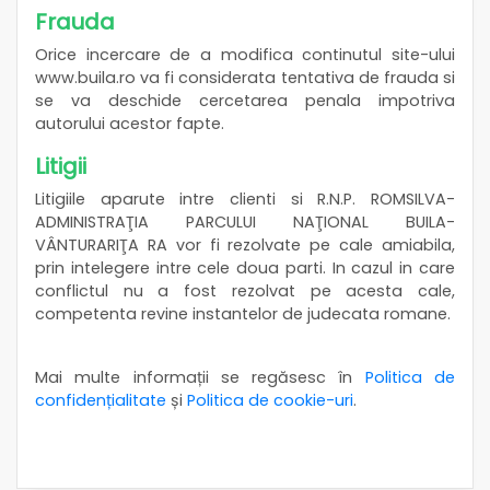
Frauda
Orice incercare de a modifica continutul site-ului
www.buila.ro va fi considerata tentativa de frauda si
se va deschide cercetarea penala impotriva
autorului acestor fapte.
Litigii
Litigiile aparute intre clienti si R.N.P. ROMSILVA-
ADMINISTRAŢIA PARCULUI NAŢIONAL BUILA-
VÂNTURARIŢA RA vor fi rezolvate pe cale amiabila,
prin intelegere intre cele doua parti. In cazul in care
conflictul nu a fost rezolvat pe acesta cale,
competenta revine instantelor de judecata romane.
Mai multe informații se regăsesc în
Politica de
confidențialitate
și
Politica de cookie-uri
.