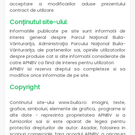
acceptare a modificarilor aduse prezentului
contract de utilizare.
Conținutul site-ului:
Informatiile publicate pe site sunt informatii de
interes general despre Parcul Naţional Buila-
Vânturariţa, Administraţia Parcului Naţional Buila-
Vânturariţa, ale partenerilor sai, opiniile utilizatorilor
despre produse cat si alte informatii considerate de
catre APNBV ca fiind de interes pentru utilizatori.
APNBV isi rezerva dreptul sa completeze si sa
modifice orice informatie de pe site.
Copyright
Continutul site-ului www.buila.ro: imagini, texte,
grafice, simboluri, elemente de grafica, programe si
alte date - reprezinta proprietatea APNBV si a
furnizorilor sai si este aparat de legea pentru
protectia drepturilor de autor. Asadar, folosirea in
scopuri comerciale, fara acordul APNBV, a oricaruia