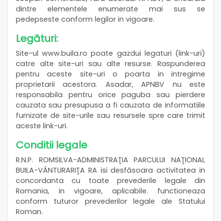
dintre elementele enumerate mai sus se
pedepseste conform legilor in vigoare.
Legături:
Site-ul www.buila.ro poate gazdui legaturi (link-uri)
catre alte site-uri sau alte resurse. Raspunderea
pentru aceste site-uri o poarta in intregime
proprietarii acestora. Asadar, APNBV nu este
responsabila pentru orice paguba sau pierdere
cauzata sau presupusa a fi cauzata de informatiile
furnizate de site-urile sau resursele spre care trimit
aceste link-uri.
Conditii legale
R.N.P. ROMSILVA-ADMINISTRAŢIA PARCULUI NAŢIONAL
BUILA-VÂNTURARIŢA RA isi desfăsoara activitatea in
concordanta cu toate prevederile legale din
Romania, in vigoare, aplicabile. functioneaza
conform tuturor prevederilor legale ale Statului
Roman.