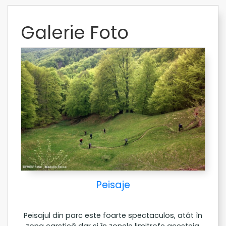
Galerie Foto
Peisaje
Peisajul din parc este foarte spectaculos, atât în
zona carstică dar şi în zonele limitrofe acesteia.