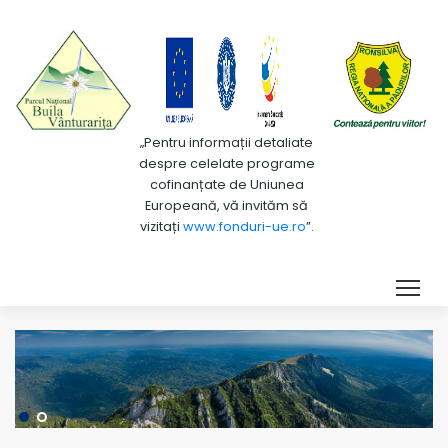
„Pentru informații detaliate
despre celelate programe
cofinanțate de Uniunea
Europeană, vă invităm să
vizitați
www.fonduri-ue.ro
”.
Tog