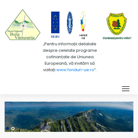
„Pentru informații detaliate
despre celelate programe
cofinanțate de Uniunea
Europeană, vă invităm să
vizitați
www.fonduri-ue.ro
”.
Tog