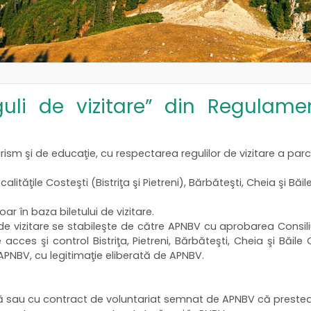
guli de vizitare” din Regulame
rism şi de educaţie, cu respectarea regulilor de vizitare a parc
ităţile Costeşti (Bistriţa şi Pietreni), Bărbăteşti, Cheia şi Băil
r în baza biletului de vizitare.
i de vizitare se stabileşte de către APNBV cu aprobarea Consiliul
acces şi control Bistriţa, Pietreni, Bărbăteşti, Cheia şi Băile 
PNBV, cu legitimaţie eliberată de APNBV.
ă sau cu contract de voluntariat semnat de APNBV că prestează