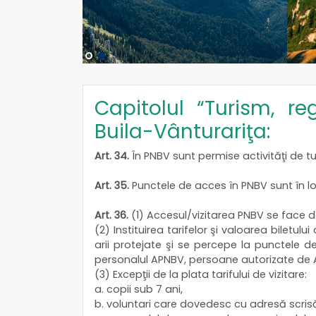
Capitolul “Turism, re
Buila-Vânturariţa:
Art. 34.
În PNBV sunt permise activităţi de tu
Art. 35.
Punctele de acces în PNBV sunt în local
Art. 36.
(1) Accesul/vizitarea PNBV se face doa
(2) Instituirea tarifelor şi valoarea biletulu
arii protejate şi se percepe la punctele de 
personalul APNBV, persoane autorizate de A
(3) Excepţii de la plata tarifului de vizitare:
a. copii sub 7 ani,
b. voluntari care dovedesc cu adresă scris