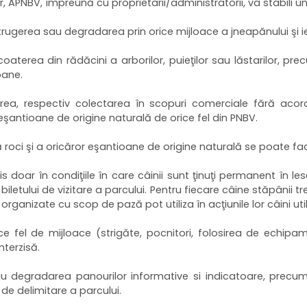
r, APNBV, împreună cu proprietarii/administratorii, va stabili 
strugerea sau degradarea prin orice mijloace a jneapănului şi i
oaterea din rădăcini a arborilor, puieţilor sau lăstarilor, pre
oane.
ea, respectiv colectarea în scopuri comerciale fără acordul
 eşantioane de origine naturală de orice fel din PNBV.
 roci şi a oricăror eşantioane de origine naturală se poate fa
 doar în condiţiile în care câinii sunt ţinuţi permanent în les
iletului de vizitare a parcului. Pentru fiecare câine stăpânii 
organizate cu scop de pază pot utiliza în acţiunile lor câini utili
rice fel de mijloace (strigăte, pocnitori, folosirea de echipa
nterzisă.
sau degradarea panourilor informative si indicatoare, precum
de delimitare a parcului.