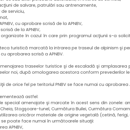
acţiuni de salvare, patrulări sau antrenamente,
 de serviciu,
nat,
e APNBV, cu aprobare scrisă de la APNBV,
 scrisă de la APNBV,
re organizate în cazul în care prin programul acţiunii s-a soli
poteca turistică marcată la intrarea pe traseul de alpinism şi p
i, cu aprobarea scrisă a APNBV.
eamenajarea traseelor turistice şi de escaladă şi amplasarea 
seelor noi, după omologarea acestora conform prevederilor le
ii de orice fel pe teritoriul PNBV se face numai cu aprobarea A
lementează astfel:
 special amenajate şi marcate în acest sens din zonele: amo
eia, Stogşoare-tunel, Curmătura Builei, Curmătura Comarnice
utilizarea oricăror materiale de origine vegetală (cetină, ferigi,
se poate face numai în următoarele situaţii:
area APNBV,