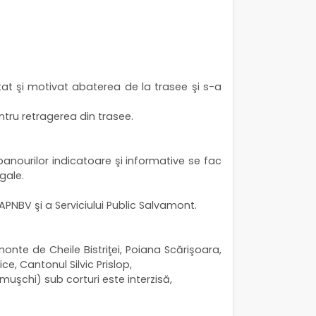
citat şi motivat abaterea de la trasee şi s-a
entru retragerea din trasee.
panourilor indicatoare şi informative se fac
gale.
PNBV şi a Serviciului Public Salvamont.
nte de Cheile Bistriţei, Poiana Scărişoara,
, Cantonul Silvic Prislop,
 muşchi) sub corturi este interzisă,