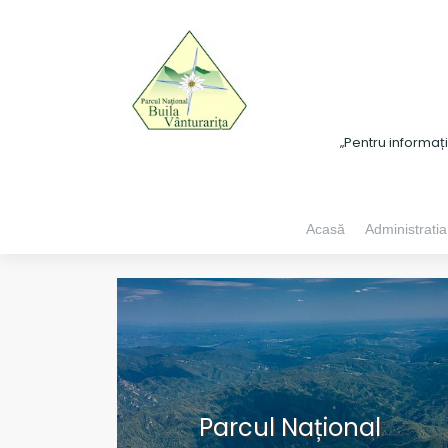
„Pentru informaț
Acasă
Administratia
Parcul Național