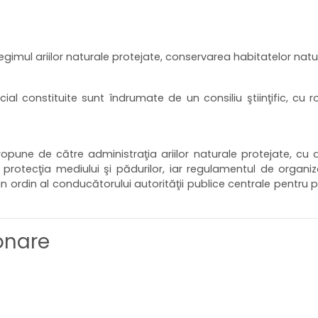
imul ariilor naturale protejate, conservarea habitatelor natura
ial constituite sunt îndrumate de un consiliu ştiinţific, cu rol 
propune de către administraţia ariilor naturale protejate, 
rotecţia mediului şi pădurilor, iar regulamentul de organizare
 ordin al conducătorului autorităţii publice centrale pentru p
onare