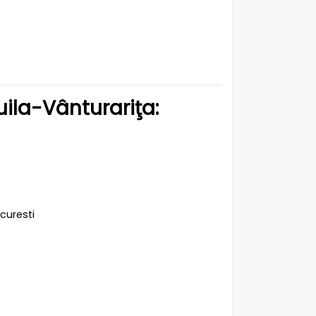
Buila-Vânturariţa:
ucuresti