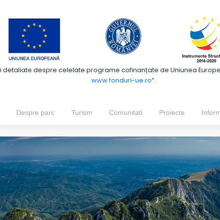
ii detaliate despre celelate programe cofinanțate de Uniunea European
www.fonduri-ue.ro
”.
Despre parc
Turism
Comunitati
Proiecte
Inform