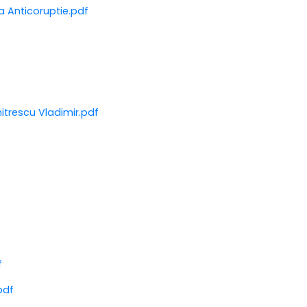
a Anticoruptie.pdf
mitrescu Vladimir.pdf
f
pdf