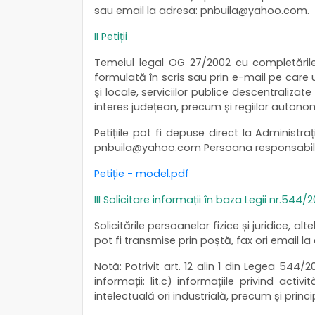
sau email la adresa: pnbuila@yahoo.com.
II Petiții
Temeiul legal OG 27/2002 cu completările ș
formulată în scris sau prin e-mail pe care u
și locale, serviciilor publice descentralizat
interes județean, precum și regiilor autonome
Petițiile pot fi depuse direct la Administra
pnbuila@yahoo.com Persoana responsabilă :
Petiție - model.pdf
III Solicitare informații în baza Legii nr.544/2
Solicitările persoanelor fizice și juridice, a
pot fi transmise prin poștă, fax ori emai
Notă: Potrivit art. 12 alin 1 din Legea 544/2
informații: lit.c) informațiile privind ac
intelectuală ori industrială, precum și principi