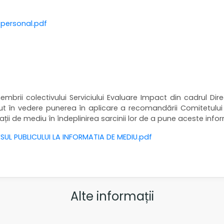
 personal.pdf
mbrii colectivului Serviciului Evaluare Impact din cadrul Dire
a avut în vedere punerea în aplicare a recomandării Comitetu
mații de mediu în îndeplinirea sarcinii lor de a pune aceste inform
UL PUBLICULUI LA INFORMATIA DE MEDIU.pdf
Alte informații