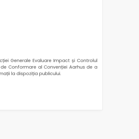
cției Generale Evaluare Impact și Controlul
lui de Conformare al Convenției Aarhus de a
ații la dispoziția publicului.