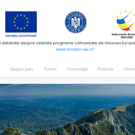
ii detaliate despre celelate programe cofinanțate de Uniunea European
www.fonduri-ue.ro
”.
Despre parc
Turism
Comunitati
Proiecte
Inform