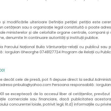
i modificările ulterioare Definiția petiției: petiția este ce
n cetățean sau o organizație legal constituită o poate adresa au
e ale ministerelor și ale celorlalte organe centrale, companii ș
, denumite în continuare autorități și instituții publice.
ția Parcului Național Buila Vânturarița-relații cu publicul sau 
 Iorgulan Gheorghe 0748127724 Program de Relații cu Publicul
001
ltele decât cele de presă, pot fi depuse direct la sediul Adminis
l la adresa pnbuila@yahoo.com Persoana responsabilă : Iorgul
001 se exceptează de la accesul liber al cetățenilor, prevăzut la
tivitățile comerciale sau financiare, dacă publicitatea acest
ului concurentei loiale, potrivit legii; lit.d) informațiile cu privir