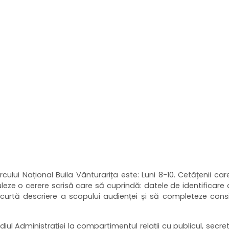
ului Național Buila Vânturarița este: Luni 8-10. Cetățenii care
leze o cerere scrisă care să cuprindă: datele de identificare 
 scurtă descriere a scopului audienței și să completeze con
ul Administrației la compartimentul relații cu publicul, secre