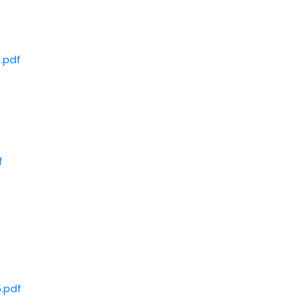
6.pdf
f
5.pdf