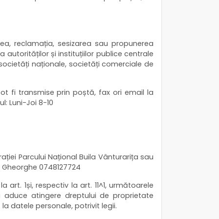
rerea, reclamația, sesizarea sau propunerea
torităților și instituțiilor publice centrale
i societăți naționale, societăți comerciale de
pot fi transmise prin poștă, fax ori email la
: Luni-Joi 8-10
trației Parcului Național Buila Vânturarița sau
an Gheorghe 0748127724
 art. 1și, respectiv la art. 11^1, următoarele
ora aduce atingere dreptului de proprietate
e la datele personale, potrivit legii.