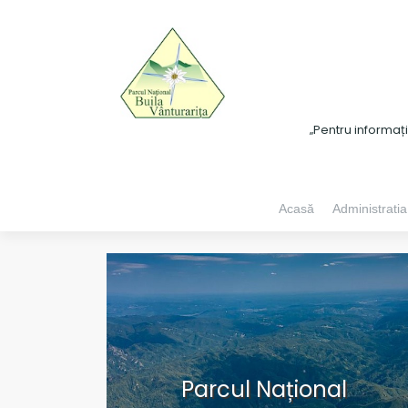
„Pentru informaț
Acasă
Administratia
Parcul Național