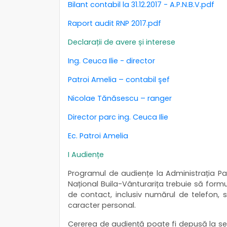
Bilant contabil la 31.12.2017 - A.P.N.B.V.pdf
Raport audit RNP 2017.pdf
Declarații de avere și interese
Ing. Ceuca Ilie - director
Patroi Amelia – contabil şef
Nicolae Tănăsescu – ranger
Director parc ing. Ceuca Ilie
Ec. Patroi Amelia
I Audiențe
Programul de audiențe la Administrația Parc
Național Buila-Vânturarița trebuie să formu
de contact, inclusiv numărul de telefon,
caracter personal.
Cererea de audiență poate fi depusă la sedi