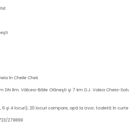
hit
eşti
heia în Cheile Cheii.
km DN Rm. Vâlcea-Băile Olăneşti şi 7 km D.J. Valea Cheia-Sa
 6 şi 4 locuri), 20 locuri campare, apă la izvor, toaletă în curte
0723/279899