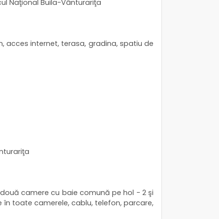
cul Naţional Buila-Vânturariţa
n, acces internet, terasa, gradina, spatiu de
nturariţa
ri, două camere cu baie comună pe hol - 2 şi
 în toate camerele, cablu, telefon, parcare,