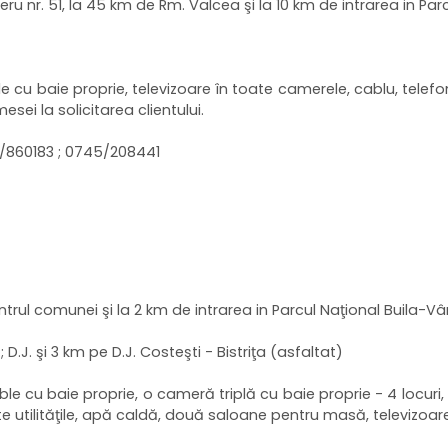
eru nr. 51, la 45 km de Rm. Valcea şi la 10 km de intrarea in Par
e cu baie proprie, televizoare în toate camerele, cablu, telefo
esei la solicitarea clientului.
50/860183 ; 0745/208441
trul comunei şi la 2 km de intrarea in Parcul Naţional Buila-Vâ
D.J. şi 3 km pe D.J. Costeşti - Bistriţa (asfaltat)
ble cu baie proprie, o cameră triplă cu baie proprie - 4 locu
 utilităţile, apă caldă, două saloane pentru masă, televizoare