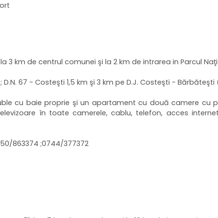
ort
 la 3 km de centrul comunei şi la 2 km de intrarea in Parcul Naţ
 D.N. 67 - Costeşti 1,5 km şi 3 km pe D.J. Costeşti - Bărbăteşti
duble cu baie proprie şi un apartament cu două camere cu 
, televizoare în toate camerele, cablu, telefon, acces interne
: 0250/863374 ;0744/377372