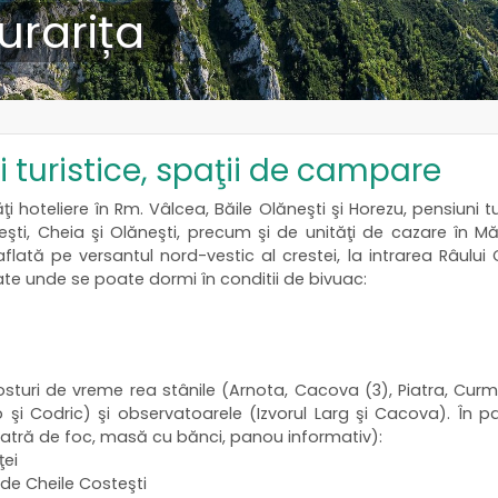
urarița
i turistice, spaţii de campare
 hoteliere în Rm. Vâlcea, Băile Olăneşti şi Horezu, pensiuni tur
eşti, Cheia şi Olăneşti, precum şi de unităţi de cazare în Mănă
lată pe versantul nord-vestic al crestei, la intrarea Râulu
ate unde se poate dormi în conditii de bivuac:
sturi de vreme rea stânile (Arnota, Cacova (3), Piatra, Curmătu
lop şi Codric) şi observatoarele (Izvorul Larg şi Cacova). Î
 vatră de foc, masă cu bănci, panou informativ):
ţei
d de Cheile Costeşti