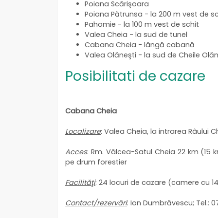
Poiana Scărişoara
Poiana Pătrunsa - la 200 m vest de sc
Pahomie - la 100 m vest de schit
Valea Cheia - la sud de tunel
Cabana Cheia - lângă cabană
Valea Olăneşti - la sud de Cheile Olăn
Posibilitati de cazare
Cabana Cheia
Localizare
: Valea Cheia, la intrarea Râului C
Acces
: Rm. Vâlcea-Satul Cheia 22 km (15 
pe drum forestier
Facilităţi
: 24 locuri de cazare (camere cu 14,
Contact/rezervări
: Ion Dumbrăvescu; Tel.: 