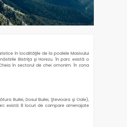
istice în localităţile de la poalele Masivului
stirile Bistriţa şi Horezu. În parc există o
i Cheia în sectorul de chei omonim. În zona
ra Builei, Dosul Builei, Ştevioara şi Oale),
n parc există 8 locuri de campare amenajate