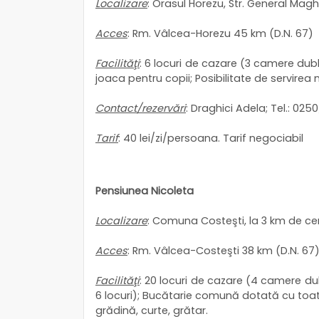
Localizare
: Orasul Horezu, Str. General Magh
Acces
: Rm. Vâlcea-Horezu 45 km (D.N. 67)
Facilităţi
: 6 locuri de cazare (3 camere dubl
joaca pentru copii; Posibilitate de servirea m
Contact/rezervări
: Draghici Adela; Tel.: 02
Tarif
: 40 lei/zi/persoana. Tarif negociabil
Pensiunea Nicoleta
Localizare
: Comuna Costeşti, la 3 km de cen
Acces
: Rm. Vâlcea-Costeşti 38 km (D.N. 67); 
Facilităţi
: 20 locuri de cazare (4 camere du
6 locuri); Bucătarie comună dotată cu toate
grădină, curte, grătar.