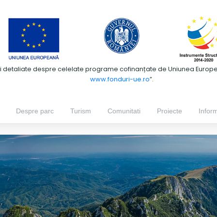
ii detaliate despre celelate programe cofinanțate de Uniunea European
www.fonduri-ue.ro
”.
Despre parc
Turism
Comunitati
Proiecte
Inform