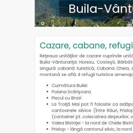
Buila-Vânt
Cazare, cabane, refugi
Reţeaua unităţilor de cazare cuprinde unităţi
Buila-Vânturariţa: Horezu, Costeşti, Bărbăt
singură cabană turistică, Cabana Cheia, af
montană se află 4 refugii turistice amenaj
Curmătura Builei
Poiana Scărişoara
Piscul cu Brazi
La Troiţă Mai pot fi folosite ca adăpo
cantoanele silvice (Între Râuri, Pris
(container pt. colecatrea deşeurilor,
Valea Bistriţei - la nord de Cheile Bistri
Prislop - lângă cantonul silvic, la nor