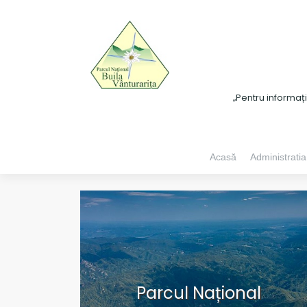
„Pentru informaț
Acasă
Administratia
Parcul Național