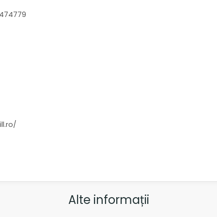
0/474779
l.ro/
Alte informații