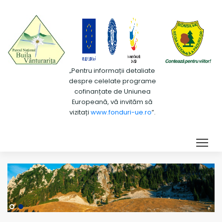
„Pentru informații detaliate
despre celelate programe
cofinanțate de Uniunea
Europeană, vă invităm să
vizitați
www.fonduri-ue.ro
”.
Tog