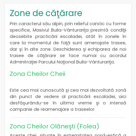
Zone de căţărare
Prin caracterul său alpin, prin relieful carstic cu forme
specifice, Masivul Buila-Vânturariţa prezintă condiţii
deosebite practicării escaladei, atât în zonele în
care la momentul de faţă sunt amenajate trasee,
dar şi în alte zone. Deschiderea şi echiparea de noi
trasee de căţărare se face numai cu acordul
Adminitraţiei Parcului Naţional Buila-Vânturariţa.
Zona Cheilor Cheii
Este cea mai cunoscută şi cea mai dezvoltată zonă
din punct de vedere al practicării escaladei, aici
desfăşurându-se în ultima vreme şi o intensă
campanie de reamenajare a traseelor.
Zona Cheilor Olăneşti (Folea)
Aceste chei, situate în extremitatea nord-estică a