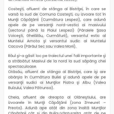
Costeşti, afluent de stânga al Bistriţei, în care se
varsă la sud de Comuna Costeşti, cu izvoare tot în
Munţii Căpăţânii (Curmătura Lespezi), care adună
apele de pe versanţii nord-vestici ai masivului
(sectorul până la Plaiul Lespezi) (Pâraiele Şasa
Voiceşti, Ghelălău, Curmăturii), versantul estic al
Muntelui Arnota şi versantul sudic al Muntelui
Cacova (Pârâul Sec sau Valea Morii).
Râul şi-a găsit loc pe traiectul unei falii importante şi
a străbătut Masivul de la nord la sud săpâng chei
spectaculoase.
Otăsău, afluent de stânga al Bistriţei, care işi are
obârşia în Curmătura Builei şi adună apele de pe
versanţii sudici ai Munţilor Piatra şi Albu (Valea
Bulzului, Valea Pătrunsa).
Cheia, afluent de dreapta al Olăneştiului, are
izvoarele în Munţii Căpăţânii (zona Zmeuret –
Preota). Adună ape atât din zona înaltă Munţilor
Căpăţânii cât şi din Buila-Vânturariţa, atât de pe