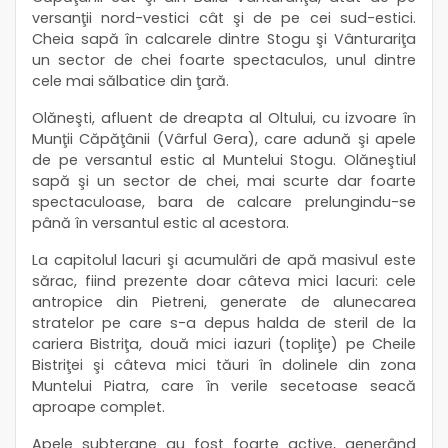
versanţii nord-vestici cât şi de pe cei sud-estici.
Cheia sapă în calcarele dintre Stogu şi Vânturariţa
un sector de chei foarte spectaculos, unul dintre
cele mai sălbatice din ţară.
Olăneşti, afluent de dreapta al Oltului, cu izvoare în
Munţii Căpăţânii (Vârful Gera), care adună şi apele
de pe versantul estic al Muntelui Stogu. Olăneştiul
sapă şi un sector de chei, mai scurte dar foarte
spectaculoase, bara de calcare prelungindu-se
până în versantul estic al acestora.
La capitolul lacuri şi acumulări de apă masivul este
sărac, fiind prezente doar câteva mici lacuri: cele
antropice din Pietreni, generate de alunecarea
stratelor pe care s-a depus halda de steril de la
cariera Bistriţa, două mici iazuri (topliţe) pe Cheile
Bistriţei şi câteva mici tăuri în dolinele din zona
Muntelui Piatra, care în verile secetoase seacă
aproape complet.
Apele subterane au fost foarte active, generând