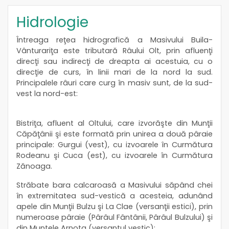
Hidrologie
Întreaga reţea hidrografică a Masivului Buila-
Vânturariţa este tributară Râului Olt, prin afluenţi
direcţi sau indirecţi de dreapta ai acestuia, cu o
direcţie de curs, în linii mari de la nord la sud.
Principalele râuri care curg în masiv sunt, de la sud-
vest la nord-est:
Bistriţa, afluent al Oltului, care izvorăşte din Munţii
Căpăţânii şi este formată prin unirea a două pâraie
principale: Gurgui (vest), cu izvoarele în Curmătura
Rodeanu şi Cuca (est), cu izvoarele în Curmătura
Zănoaga.
Străbate bara calcaroasă a Masivului săpând chei
în extremitatea sud-vestică a acesteia, adunând
apele din Munţii Bulzu şi La Clae (versanţii estici), prin
numeroase pâraie (Pârâul Fântânii, Pârâul Bulzului) şi
din Muntele Arnota (versantul vestic);