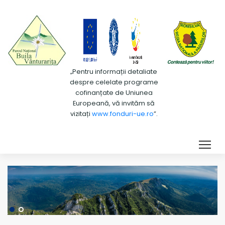
„Pentru informații detaliate
despre celelate programe
cofinanțate de Uniunea
Europeană, vă invităm să
vizitați
www.fonduri-ue.ro
”.
Tog