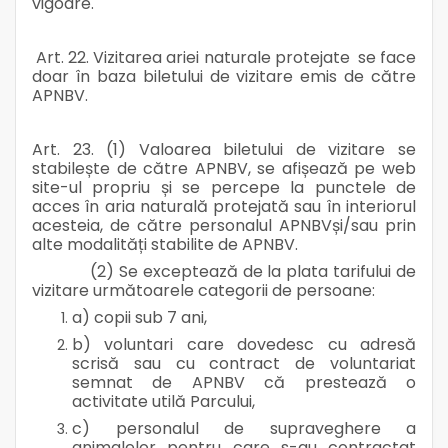
vigoare.
Art. 22. Vizitarea ariei naturale protejate se face
doar în baza biletului de vizitare emis de către
APNBV.
Art. 23. (1) Valoarea biletului de vizitare se
stabilește de către APNBV, se afișează pe web
site-ul propriu și se percepe la punctele de
acces în aria naturală protejată sau în interiorul
acesteia, de către personalul APNBVși/sau prin
alte modalități stabilite de APNBV.
(2) Se exceptează de la plata tarifului de
vizitare următoarele categorii de persoane:
a) copii sub 7 ani,
b) voluntari care dovedesc cu adresă
scrisă sau cu contract de voluntariat
semnat de APNBV că prestează o
activitate utilă Parcului,
c) personalul de supraveghere a
animalelor pentru care s-au contractat