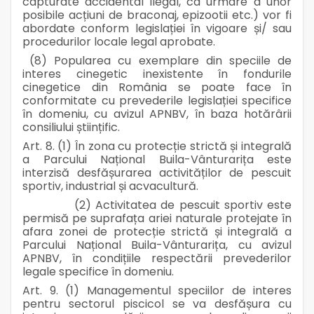
capturate accidental ilegal, ca urmare a unor
posibile acțiuni de braconaj, epizootii etc.) vor fi
abordate conform legislației în vigoare și/ sau
procedurilor locale legal aprobate.
(8) Popularea cu exemplare din speciile de
interes cinegetic inexistente în fondurile
cinegetice din România se poate face în
conformitate cu prevederile legislației specifice
în domeniu, cu avizul APNBV, în baza hotărârii
consiliului științific.
Art. 8. (1) În zona cu protecție strictă și integrală
a Parcului Național Buila-Vânturarița este
interzisă desfășurarea activităților de pescuit
sportiv, industrial și acvacultură.
(2) Activitatea de pescuit sportiv este
permisă pe suprafața ariei naturale protejate în
afara zonei de protecție strictă și integrală a
Parcului Național Buila-Vânturarița, cu avizul
APNBV, în condițiile respectării prevederilor
legale specifice în domeniu.
Art. 9. (1) Managementul speciilor de interes
pentru sectorul piscicol se va desfășura cu