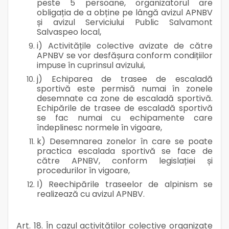
peste 5 persoane, organizatorul are
obligația de a obține pe lângă avizul APNBV
și avizul Serviciului Public Salvamont
Salvaspeo local,
i) Activitățile colective avizate de către
APNBV se vor desfășura conform condițiilor
impuse în cuprinsul avizului,
j) Echiparea de trasee de escaladă
sportivă este permisă numai în zonele
desemnate ca zone de escaladă sportivă.
Echipările de trasee de escaladă sportivă
se fac numai cu echipamente care
îndeplinesc normele în vigoare,
k) Desemnarea zonelor în care se poate
practica escalada sportivă se face de
către APNBV, conform legislației și
procedurilor în vigoare,
l) Reechipările traseelor de alpinism se
realizează cu avizul APNBV.
Art. 18. În cazul activităților colective organizate