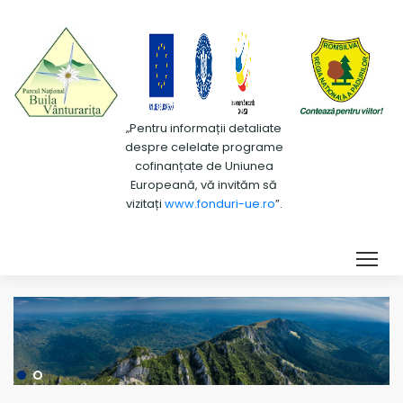
„Pentru informații detaliate
despre celelate programe
cofinanțate de Uniunea
Europeană, vă invităm să
vizitați
www.fonduri-ue.ro
”.
Tog