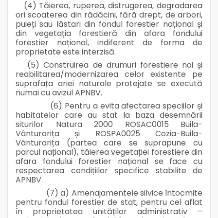
(4) Tăierea, ruperea, distrugerea, degradarea
ori scoaterea din rădăcini, fără drept, de arbori,
puieți sau lăstari din fondul forestier național și
din vegetația forestieră din afara fondului
forestier național, indiferent de forma de
proprietate este interzisă.
(5) Construirea de drumuri forestiere noi și
reabilitarea/modernizarea celor existente pe
suprafața ariei naturale protejate se execută
numai cu avizul APNBV.
(6) Pentru a evita afectarea speciilor și
habitatelor care au stat la baza desemnării
siturilor Natura 2000 ROSAC0015 Buila-
Vânturarița și ROSPA0025 Cozia-Buila-
Vânturarița (partea care se suprapune cu
parcul național), tăierea vegetației forestiere din
afara fondului forestier național se face cu
respectarea condițiilor specifice stabilite de
APNBV.
(7) a) Amenajamentele silvice întocmite
pentru fondul forestier de stat, pentru cel aflat
în proprietatea unităților administrativ –