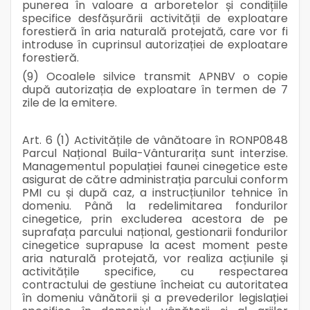
punerea în valoare a arboretelor și condițiile
specifice desfășurării activității de exploatare
forestieră în aria naturală protejată, care vor fi
introduse în cuprinsul autorizației de exploatare
forestieră.
(9) Ocoalele silvice transmit APNBV o copie
după autorizația de exploatare în termen de 7
zile de la emitere.
Art. 6 (1) Activitățile de vânătoare în RONP0848
Parcul Național Buila-Vânturarița sunt interzise.
Managementul populației faunei cinegetice este
asigurat de către administrația parcului conform
PMI cu și după caz, a instrucțiunilor tehnice în
domeniu. Până la redelimitarea fondurilor
cinegetice, prin excluderea acestora de pe
suprafața parcului național, gestionarii fondurilor
cinegetice suprapuse la acest moment peste
aria naturală protejată, vor realiza acțiunile și
activitățile specifice, cu respectarea
contractului de gestiune încheiat cu autoritatea
în domeniu vânătorii și a prevederilor legislației