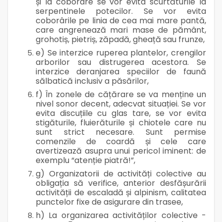
și la coborâre se vor evita scurtăturile la
serpentinele potecilor. Se vor evita
coborârile pe linia de cea mai mare pantă,
care angrenează mari mase de pământ,
grohotiș, pietriș, zăpadă, gheață sau frunze,
e) Se interzice ruperea plantelor, crengilor
arborilor sau distrugerea acestora. Se
interzice deranjarea speciilor de faună
sălbatică inclusiv a păsărilor,
f) În zonele de cățărare se va menține un
nivel sonor decent, adecvat situației. Se vor
evita discuțiile cu glas tare, se vor evita
stigăturile, fluierăturile și chiotele care nu
sunt strict necesare. Sunt permise
comenzile de coardă și cele care
avertizează asupra unui pericol iminent: de
exemplu “atenție piatră!”,
g) Organizatorii de activități colective au
obligația să verifice, anterior desfășurării
activității de escaladă și alpinism, calitatea
punctelor fixe de asigurare din trasee,
h) La organizarea activităților colective -