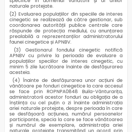
specifice în domeniul vânătorii și al ariilor
naturale protejate.
(2) Evaluarea populațiilor din speciile de interes
cinegetic se realizează de către gestionar, sub
coordonarea autorității publice centrale care
răspunde de protecția mediului, cu anunțarea
prealabilă a reprezentanților administratorului
faunei cinegetice și APNBV.
(3) Gestionarul fondului cinegetic notifică
APNBV cu privire la perioada de evaluare a
populațiilor speciilor de interes cinegetic, cu
minim 5 zile lucrătoare înainte de desfășurarea
acesteia.
(4) Înainte de desfășurarea unor acțiuni de
vânătoare pe fonduri cinegetice la care accesul
se face prin ROPNPA0848 Buila-Vânturarița,
administratorii acestor fonduri au obligația de a
înștiința cu cel puțin o zi înainte administrația
ariei naturale protejate, despre perioada în care
se desfășoară acțiunea, numărul persoanelor
participante, specia la care se face vânătoarea
și numărul de exemplare, administrația ariei
naturale protejate transmițând un acord prin