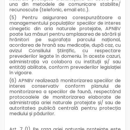
una din metodele de comunicare stabilite/
recunoscute (telefonic, email etc.).
(5) Pentru asigurarea corespunzătoare a
managementului populațiilor speciilor de interes
cinegetic din aria naturale protejate, APNBV
poate lua măsuri pentru amplasarea de sărării și
hrănitori pe suprafața parcului național,
acordarea de hrană sau medicație, după caz, cu
avizul Consiliului Științific, cu respectare
prevederilor legate în domeniu. În aceste cazuri,
administrația va colabora cu instituții și/ sau
entități abilitate, conform prevederilor legislației
în vigoare.
(6) APNBV realizează monitorizarea speciilor de
interes conservativ conform planului de
monitorizarea a speciilor de faună, respectând
protocoalele de monitorizarea elaborate de
administrația ariei naturale protejate și/ sau de
autoritatea publică centrală pentru protecția
mediului și pădurilor.
Art. 7 (1) Pe raza ariei naturale protejate este