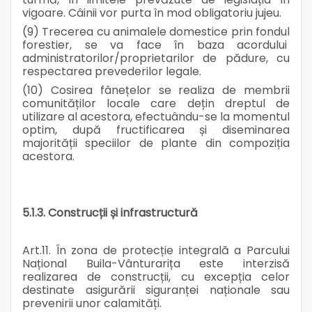
vigoare. Câinii vor purta în mod obligatoriu jujeu.
(9) Trecerea cu animalele domestice prin fondul
forestier, se va face în baza acordului
administratorilor/proprietarilor de pădure, cu
respectarea prevederilor legale.
(10) Cosirea fânețelor se realiza de membrii
comunităților locale care dețin dreptul de
utilizare al acestora, efectuându-se la momentul
optim, după fructificarea și diseminarea
majorității speciilor de plante din compoziția
acestora.
5.1.3. Construcții și infrastructură
Art.11. În zona de protecție integrală a Parcului
Național Buila-Vânturarița este interzisă
realizarea de construcții, cu excepția celor
destinate asigurării siguranței naționale sau
prevenirii unor calamități.