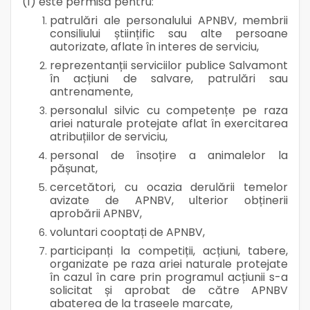
(1) este permisă pentru:
patrulări ale personalului APNBV, membrii
consiliului științific sau alte persoane
autorizate, aflate în interes de serviciu,
reprezentanții serviciilor publice Salvamont
în acțiuni de salvare, patrulări sau
antrenamente,
personalul silvic cu competențe pe raza
ariei naturale protejate aflat în exercitarea
atribuțiilor de serviciu,
personal de însoțire a animalelor la
pășunat,
cercetători, cu ocazia derulării temelor
avizate de APNBV, ulterior obținerii
aprobării APNBV,
voluntari cooptați de APNBV,
participanți la competiții, acțiuni, tabere,
organizate pe raza ariei naturale protejate
în cazul în care prin programul acțiunii s-a
solicitat și aprobat de către APNBV
abaterea de la traseele marcate,