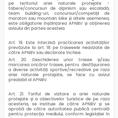
pe teritoriul ariei naturale protejate -
tabere/concursuri de alpinism sau escaladă,
team building-uri, concursuri/competiții de
maraton sau mountain bike și altele asemenea,
este obligatorie înștiințarea APNBV și obținerea
avizului din partea acesteia.
Art. 19. Este interzisă practicarea activităților
prevăzute la art. 18 pe traseeele neavizate de
către APNBV sau declarate închise.
Art. 20. Deschiderea unor trasee și/sau
marcarea oricăror trasee, pentru desfășurarea
a diverse activități sportive/recreative pe raza
ariei naturale protejate, se face cu avizul
prealabil al APNBV.
Art. 21. Tariful de vizitare a ariei naturale
protejate și a obiectivelor turistice de pe raza
acesteria, se instituie de către APNBV și se
aprobă de către autoritatea publică centrală
pentru protecția mediului, conform legislației în