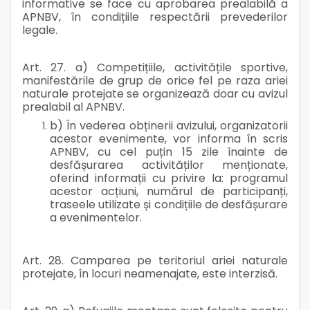
informative se face cu aprobarea prealabilă a
APNBV, în condițiile respectării prevederilor
legale.
Art. 27. a) Competițiile, activitățile sportive,
manifestările de grup de orice fel pe raza ariei
naturale protejate se organizează doar cu avizul
prealabil al APNBV.
b) În vederea obținerii avizului, organizatorii
acestor evenimente, vor informa în scris
APNBV, cu cel puțin 15 zile înainte de
desfășurarea activităților menționate,
oferind informații cu privire la: programul
acestor acțiuni, numărul de participanți,
traseele utilizate și condițiile de desfășurare
a evenimentelor.
Art. 28. Camparea pe teritoriul ariei naturale
protejate, în locuri neamenajate, este interzisă.