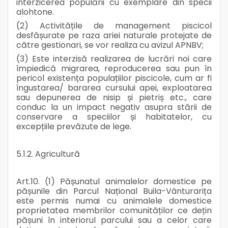
interzicerea populării cu exemplare din specii
alohtone.
(2) Activitățile de management piscicol
desfășurate pe raza ariei naturale protejate de
către gestionari, se vor realiza cu avizul APNBV;
(3) Este interzisă realizarea de lucrări noi care
împiedică migrarea, reproducerea sau pun în
pericol existența populațiilor piscicole, cum ar fi
îngustarea/ bararea cursului apei, exploatarea
sau depunerea de nisip și pietriș etc., care
conduc la un impact negativ asupra stării de
conservare a speciilor și habitatelor, cu
excepțiile prevăzute de lege.
5.1.2. Agricultură
Art.10. (1) Pășunatul animalelor domestice pe
pășunile din Parcul Național Buila-Vânturarița
este permis numai cu animalele domestice
proprietatea membrilor comunităților ce dețin
pășuni în interiorul parcului sau a celor care