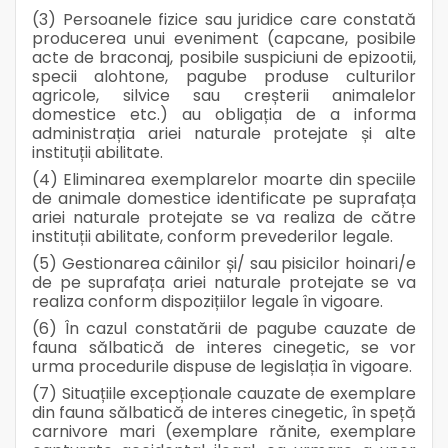
(3) Persoanele fizice sau juridice care constată
producerea unui eveniment (capcane, posibile
acte de braconaj, posibile suspiciuni de epizootii,
specii alohtone, pagube produse culturilor
agricole, silvice sau creșterii animalelor
domestice etc.) au obligația de a informa
administrația ariei naturale protejate și alte
instituții abilitate.
(4) Eliminarea exemplarelor moarte din speciile
de animale domestice identificate pe suprafața
ariei naturale protejate se va realiza de către
instituții abilitate, conform prevederilor legale.
(5) Gestionarea câinilor și/ sau pisicilor hoinari/e
de pe suprafața ariei naturale protejate se va
realiza conform dispozițiilor legale în vigoare.
(6) În cazul constatării de pagube cauzate de
fauna sălbatică de interes cinegetic, se vor
urma procedurile dispuse de legislația în vigoare.
(7) Situațiile excepționale cauzate de exemplare
din fauna sălbatică de interes cinegetic, în speță
carnivore mari (exemplare rănite, exemplare