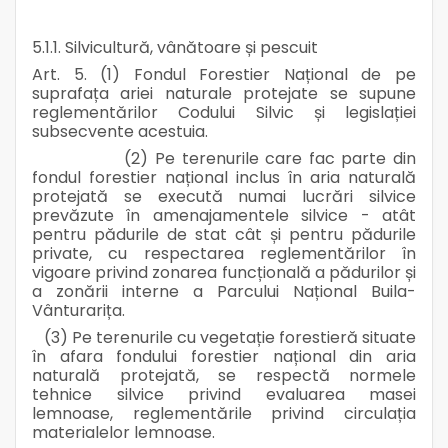
5.1.1. Silvicultură, vânătoare și pescuit
Art. 5. (1) Fondul Forestier Național de pe
suprafața ariei naturale protejate se supune
reglementărilor Codului Silvic și legislației
subsecvente acestuia.
(2) Pe terenurile care fac parte din
fondul forestier național inclus în aria naturală
protejată se execută numai lucrări silvice
prevăzute în amenajamentele silvice - atât
pentru pădurile de stat cât și pentru pădurile
private, cu respectarea reglementărilor în
vigoare privind zonarea funcțională a pădurilor și
a zonării interne a Parcului Național Buila-
Vânturarița.
(3) Pe terenurile cu vegetație forestieră situate
în afara fondului forestier național din aria
naturală protejată, se respectă normele
tehnice silvice privind evaluarea masei
lemnoase, reglementările privind circulația
materialelor lemnoase.