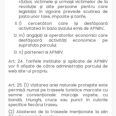
război, victimele și urmașii victimelor de la
revoluție și alte persoane pentru care
legislația în vigoare prevede scutirea de
plata unor taxe, impozite și tarife,
l) cercetători care își desfășoară
activitatea în baza avizului emis de APNBV,
m) angajați ai operatorilor economici care
desfășoară activități economice pe
suprafața parcului;
n) parteneri ai APNBV.
Art. 24. Tarifele instituite și aplicate de APNBV
vor fi afișate de către administrația parcului de
web site-ul propriu.
Art. 25. (1) Vizitarea ariei naturale protejate este
permisă numai pe traseele turistice marcate cu
semne convenționale: marcaje vopsite, cu
bandă, triunghi, cruce sau punct în culorile
specifice fiecărui traseu.
(2) Abaterea de la traseele menționate la alin