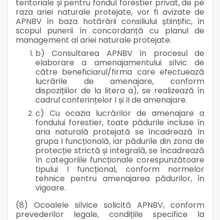
teritoriale și pentru fondul forestier privat, de pe
raza ariei naturale protejate, vor fi avizate de
APNBV în baza hotărârii consiliului științific, în
scopul punerii în concordanță cu planul de
management al ariei naturale protejate.
b) Consultarea APNBV în procesul de
elaborare a amenajamentului silvic de
către beneficiarul/firma care efectuează
lucrările de amenajare, conform
dispozițiilor de la litera a), se realizează în
cadrul conferințelor I și II de amenajare.
c) Cu ocazia lucrărilor de amenajare a
fondului forestier, toate pădurile incluse în
aria naturală protejată se încadrează în
grupa I funcțională, iar pădurile din zona de
protecție strictă și integrală, se încadrează
în categoriile funcționale corespunzătoare
tipului I funcțional, conform normelor
tehnice pentru amenajarea pădurilor, în
vigoare.
(8) Ocoalele silvice solicită APNBV, conform
prevederilor legale, condițiile specifice la