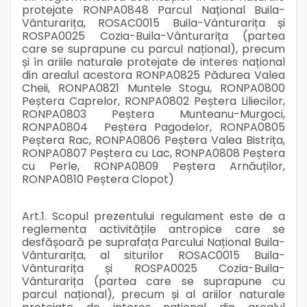
protejate RONPA0848 Parcul Național Buila-
Vânturarița, ROSAC0015 Buila-Vânturarița și
ROSPA0025 Cozia-Buila-Vânturarița (partea
care se suprapune cu parcul național), precum
și în ariile naturale protejate de interes național
din arealul acestora RONPA0825 Pădurea Valea
Cheii, RONPA0821 Muntele Stogu, RONPA0800
Peștera Caprelor, RONPA0802 Peștera Liliecilor,
RONPA0803 Peștera Munteanu-Murgoci,
RONPA0804 Peștera Pagodelor, RONPA0805
Peștera Rac, RONPA0806 Peștera Valea Bistrița,
RONPA0807 Peștera cu Lac, RONPA0808 Peștera
cu Perle, RONPA0809 Peștera Arnăuților,
RONPA0810 Peștera Clopot)
Art.1. Scopul prezentului regulament este de a
reglementa activitățile antropice care se
desfășoară pe suprafața Parcului Național Buila-
Vânturarița, al siturilor ROSAC0015 Buila-
Vânturarița și ROSPA0025 Cozia-Buila-
Vânturarița (partea care se suprapune cu
parcul național), precum și al ariilor naturale