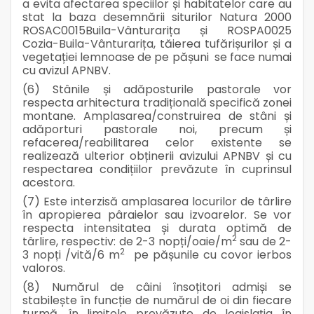
a evita afectarea speciilor și habitatelor care au
stat la baza desemnării siturilor Natura 2000
ROSAC0015Buila-Vânturarița și ROSPA0025
Cozia-Buila-Vânturarița, tăierea tufărișurilor și a
vegetației lemnoase de pe pășuni se face numai
cu avizul APNBV.
(6) Stânile și adăposturile pastorale vor
respecta arhitectura tradițională specifică zonei
montane. Amplasarea/construirea de stâni și
adăporturi pastorale noi, precum și
refacerea/reabilitarea celor existente se
realizează ulterior obținerii avizului APNBV și cu
respectarea condițiilor prevăzute în cuprinsul
acestora.
(7) Este interzisă amplasarea locurilor de târlire
în apropierea pâraielor sau izvoarelor. Se vor
respecta intensitatea și durata optimă de
2
târlire, respectiv: de 2-3 nopți/oaie/m
sau de 2-
2
3 nopți /vită/6 m
pe pășunile cu covor ierbos
valoros.
(8) Numărul de câini însoțitori admiși se
stabilește în funcție de numărul de oi din fiecare
turmă, în limitele prevăzute de legislația în