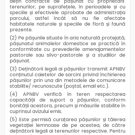
dețin contracte de pășunat cu proprietarii
terenurilor, pe suprafețele, în perioadele și cu
speciile și efectivele aprobate de administrația
parcului, astfel încât să nu fie afectate
habitatele naturale și speciile de floră și faună
prezente.
(2) Pe pășunile situate în aria naturală protejată,
pășunatul animalelor domestice se practică în
conformitate cu prevederile amenajamentelor
pastorale sau silvo-pastorale și a studiilor de
pășunat.
(3) Deținătorii legali ai pășunilor transmit APNBV
conținutul caietelor de sarcini privind închirierea
pășunilor prin una din metodele de comunicare
stabilite/ recunoscute (poștal, email etc.).
(4) APNBV verifică în teren respectarea
capacității de suport a pășunilor, conform
bonității acestora, precum și măsurile stabilite în
cuprinsul avizului emis.
(5) Este permisă curațarea pășunilor și tăierea
vegetației lemnoase de pe acestea, de către
deținătorii legali ai terenurilor respective. Pentru