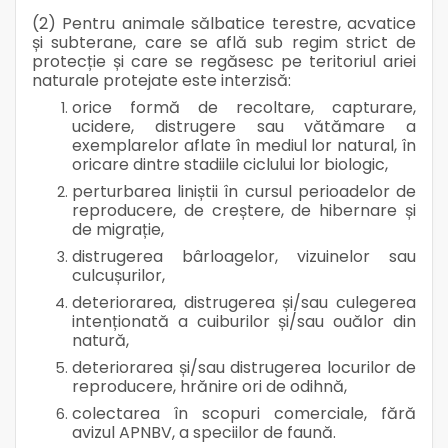
(2) Pentru animale sălbatice terestre, acvatice
și subterane, care se află sub regim strict de
protecție și care se regăsesc pe teritoriul ariei
naturale protejate este interzisă:
orice formă de recoltare, capturare,
ucidere, distrugere sau vătămare a
exemplarelor aflate în mediul lor natural, în
oricare dintre stadiile ciclului lor biologic,
perturbarea liniștii în cursul perioadelor de
reproducere, de creștere, de hibernare și
de migrație,
distrugerea bârloagelor, vizuinelor sau
culcușurilor,
deteriorarea, distrugerea și/sau culegerea
intenționată a cuiburilor și/sau ouălor din
natură,
deteriorarea și/sau distrugerea locurilor de
reproducere, hrănire ori de odihnă,
colectarea în scopuri comerciale, fără
avizul APNBV, a speciilor de faună.