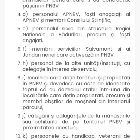
pășuni în PNBV
d) personalul APNBV, foști anagajați ai
APNBV și membrii Consiliului Științific,
e) personalul silvic din structura Regiei
Naționale a Pădurilor, precum și foști
angajați,
f) membrii serviciilor Salvamont și ai
Jandarmeriei care activează în PNBV,
h) personal de la alte unități/instituții, cu
delegație în interes de serviciu,
i) localnicii care dețin terenuri și proprietăți
în PNBV și dovedesc cu acte de identitate
faptul că au domiciliul stabil într-una din
localitățile care dețin proprietați, precum și
membri obștilor de moșneni din interiorul
parcului,
j) călugării și călugărițele de la mănăstirile
sau schiturile de pe teritoriul PNBV și
proximitatea acestuia,
k) persoanele cu handicap, veteranii de