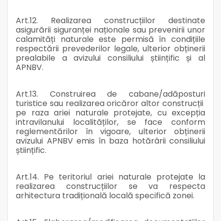
Art.12. Realizarea construcțiilor destinate
asigurării siguranței naționale sau prevenirii unor
calamități naturale este permisă în condițiile
respectării prevederilor legale, ulterior obținerii
prealabile a avizului consiliului științific și al
APNBV.
Art.13. Construirea de cabane/adăposturi
turistice sau realizarea oricăror altor construcții
pe raza ariei naturale protejate, cu excepția
intravilanului localităților, se face conform
reglementărilor în vigoare, ulterior obținerii
avizului APNBV emis în baza hotărârii consiliului
științific.
Art.14. Pe teritoriul ariei naturale protejate la
realizarea construcțiilor se va respecta
arhitectura tradițională locală specifică zonei.