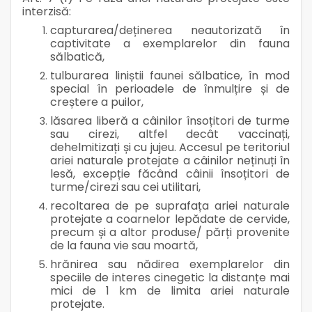
interzisă:
capturarea/deținerea neautorizată în
captivitate a exemplarelor din fauna
sălbatică,
tulburarea liniștii faunei sălbatice, în mod
special în perioadele de înmulțire și de
creștere a puilor,
lăsarea liberă a câinilor însoțitori de turme
sau cirezi, altfel decât vaccinați,
dehelmitizați și cu jujeu. Accesul pe teritoriul
ariei naturale protejate a câinilor neținuți în
lesă, excepție făcând câinii însoțitori de
turme/cirezi sau cei utilitari,
recoltarea de pe suprafața ariei naturale
protejate a coarnelor lepădate de cervide,
precum și a altor produse/ părți provenite
de la fauna vie sau moartă,
hrănirea sau nădirea exemplarelor din
speciile de interes cinegetic la distanțe mai
mici de 1 km de limita ariei naturale
protejate.