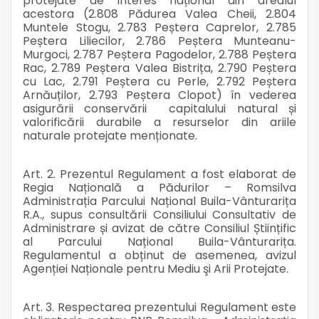
protejate de interes național din arealul
acestora (2.808 Pădurea Valea Cheii, 2.804
Muntele Stogu, 2.783 Peștera Caprelor, 2.785
Peștera Liliecilor, 2.786 Peștera Munteanu-
Murgoci, 2.787 Peștera Pagodelor, 2.788 Peștera
Rac, 2.789 Peștera Valea Bistrița, 2.790 Peștera
cu Lac, 2.791 Peștera cu Perle, 2.792 Peștera
Arnăuților, 2.793 Peștera Clopot) în vederea
asigurării conservării capitalului natural și
valorificării durabile a resurselor din ariile
naturale protejate menționate.
Art. 2. Prezentul Regulament a fost elaborat de
Regia Națională a Pădurilor – Romsilva
Administrația Parcului Național Buila-Vânturarița
R.A., supus consultării Consiliului Consultativ de
Administrare și avizat de către Consiliul Științific
al Parcului Național Buila-Vânturarița.
Regulamentul a obținut de asemenea, avizul
Agenției Naționale pentru Mediu şi Arii Protejate.
Art. 3. Respectarea prezentului Regulament este