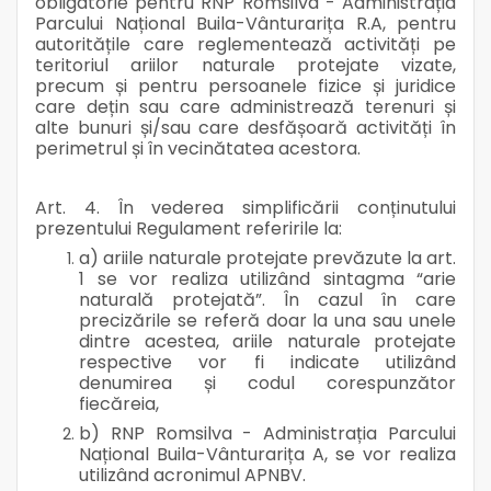
obligatorie pentru RNP Romsilva - Administrația
Parcului Național Buila-Vânturarița R.A, pentru
autoritățile care reglementează activități pe
teritoriul ariilor naturale protejate vizate,
precum și pentru persoanele fizice și juridice
care dețin sau care administrează terenuri și
alte bunuri și/sau care desfășoară activități în
perimetrul și în vecinătatea acestora.
Art. 4. În vederea simplificării conținutului
prezentului Regulament referirile la:
a) ariile naturale protejate prevăzute la art.
1 se vor realiza utilizând sintagma “arie
naturală protejată”. În cazul în care
precizările se referă doar la una sau unele
dintre acestea, ariile naturale protejate
respective vor fi indicate utilizând
denumirea și codul corespunzător
fiecăreia,
b) RNP Romsilva - Administrația Parcului
Național Buila-Vânturarița A, se vor realiza
utilizând acronimul APNBV.