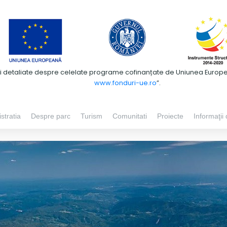
ii detaliate despre celelate programe cofinanțate de Uniunea European
www.fonduri-ue.ro
”.
stratia
Despre parc
Turism
Comunitati
Proiecte
Informaţii 