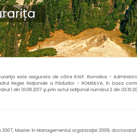
rarița
urariţa este asigurata de către R.N.P. Romsilva - Administraţi
adrul Regiei Naţionale a Pădurilor - ROMSILVA, în baza con
ărul 1 din 01.08.2017 şi prin actul adiţional numărul 2 din 03.10.2
ură 2007, Master în Managementul organizaţiei 2009, doctorand 