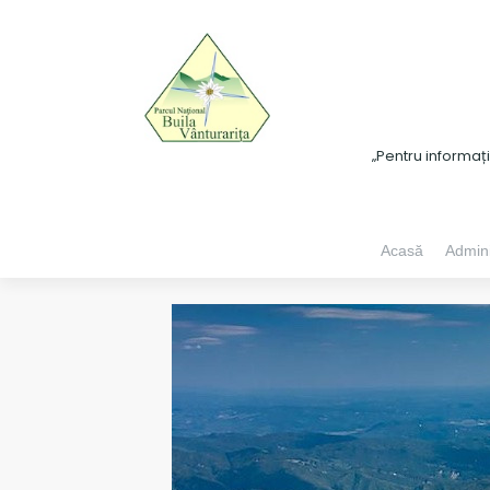
„Pentru informaț
Acasă
Admini