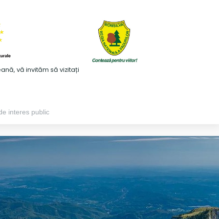
ă, vă invităm să vizitați
de interes public