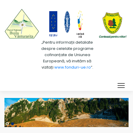
„Pentru informații detaliate
despre celelate programe
cofinanțate de Uniunea
Europeană, vă invităm să
vizitați
www.fonduri-ue.ro
”.
Tog