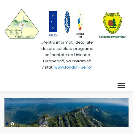
„Pentru informații detaliate
despre celelate programe
cofinanțate de Uniunea
Europeană, vă invităm să
vizitați
www.fonduri-ue.ro
”.
Tog