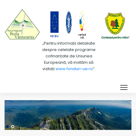
„Pentru informații detaliate
despre celelate programe
cofinanțate de Uniunea
Europeană, vă invităm să
vizitați
www.fonduri-ue.ro
”.
Tog