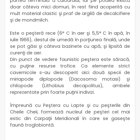
partea terminală a culoarului, iar pe podea există
doar câteva mici domuri, în rest fiind acoperită cu
mult material clastic şi praf de argilă de decalcifiere
şi de mondmilch.
Este o peşteră rece (6° C în aer şi 5,5° C în apă, în
iulie 1966), destul de umedă în porţiunea finală, unde
se pot găsi şi câteva bazinete cu apă, şi lipsită de
curenţi de aer.
Din punct de vedere faunistic peştera este săracă,
cu puţine resurse trofice. Ca elemente strict
cavernicole s-au descoperit aici două specii de
miriapode diplopode (Dacosoma motasi) şi
chilopode (Lithobius decapolitus), ambele
reprezentate prin foarte puţini indivizi.
Împreună cu Peştera cu Lapte şi cu peşterile din
Cheile Cheii, formează nucleul de peşteri cel mai
estic din Carpaţii Meridionali în care se gaseşte
faună troglobiontă.