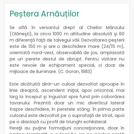
Peștera Arnăuților
Se află în versantul drept al Cheilor Mânzului
(Olăneşti), la circa 1000 m altitudine absolută şi 60
m diferenţă faţă de talvegul văii. Dezvoltarea peşterii
este de 150 m şi are o deschidere mare (24/15 m),
orientată nord-vest, observabilă de jos, amplasată
pe un perete destul de abrupt. Pentru vizitare nu
este nevoie de echipament special, ci doar de
mijloace de iluminare. (C. Goran, 1983)
Este alcătuită dintr-un culoar dezvoltat aproape în
linie dreaptă, ascendent iniţial, apoi orizontal, mai
larg la început şi îngustat spre fund prin coborârea
tavanului. Prezintă doar un mic diverticul lateral
înspre deschidere, în peretele stâng. În prima parte
culoarul este dezvoltat pe o suprafaţă de strat, apoi
pe o diaclază cu profil de triunghi echilateral.
Pereţii au puţine formaţiuni concreţionare, doar în