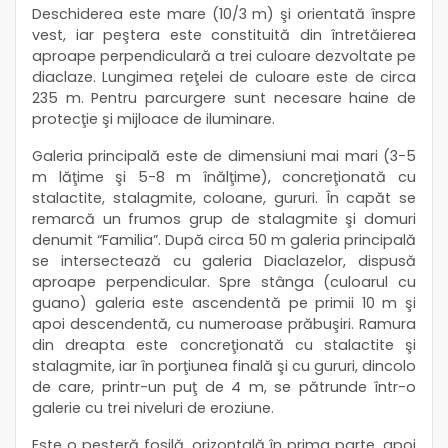
Deschiderea este mare (10/3 m) şi orientată înspre
vest, iar peştera este constituită din întretăierea
aproape perpendiculară a trei culoare dezvoltate pe
diaclaze. Lungimea reţelei de culoare este de circa
235 m. Pentru parcurgere sunt necesare haine de
protecţie şi mijloace de iluminare.
Galeria principală este de dimensiuni mai mari (3-5
m lăţime şi 5-8 m înălţime), concreţionată cu
stalactite, stalagmite, coloane, gururi. În capăt se
remarcă un frumos grup de stalagmite şi domuri
denumit “Familia”. După circa 50 m galeria principală
se intersectează cu galeria Diaclazelor, dispusă
aproape perpendicular. Spre stânga (culoarul cu
guano) galeria este ascendentă pe primii 10 m şi
apoi descendentă, cu numeroase prăbuşiri. Ramura
din dreapta este concreţionată cu stalactite şi
stalagmite, iar în porţiunea finală şi cu gururi, dincolo
de care, printr-un puţ de 4 m, se pătrunde într-o
galerie cu trei niveluri de eroziune.
Este o peşteră fosilă, orizontală în prima parte, apoi