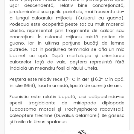
uşor descendentă, relativ bine concreţionată,
predominând scurgerile parietale, mai frecvente de-
a lungul culoarului mijlociu (Culuarul cu guano).
Podeaua este acoperită peste tot cu mult material
clastic, reprezentat prin fragmente de calcar sau
concreţiuni. În culoarul mijlociu există petice de
guano, iar în ultima porţiune bucăţi de lemne
putrede. Tot în porţiunea terminală se află un mic
bazinet cu apă. După morfologie şi orientarea
culoarelor faţă de vale, peştera reprezintă fără
îndoială un meandru fosil al râului Cheia.
Peştera este relativ rece (7° C în aer şi 6,2° C în apă,
în iulie 1966), foarte umedă, lipsită de curenţi de aer.
Faunistic este relativ bogată, aici adăpostindu-se
specii troglobionte de miriapode diplopode
(Dacosoma motasi şi Trachysphaera racovitzai),
coleoptere trechine (Duvalius delamarei). Se găsesc
şi fosile de Ursus spalaeus.