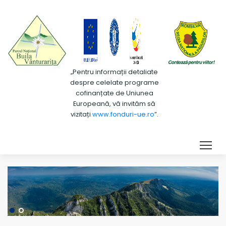
„Pentru informații detaliate
despre celelate programe
cofinanțate de Uniunea
Europeană, vă invităm să
vizitați
www.fonduri-ue.ro
”.
Tog